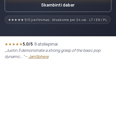
Skambinti dabar
★★★★★ 5/5 įvertinimas · Atsakome per 24 val. · LT / EN / PL
★★★★★
5.0/5
· 8 atsiliepimai
„Justin 3 demonstrate a strong grasp of the basic pop
dynamic..."—
JamSphere