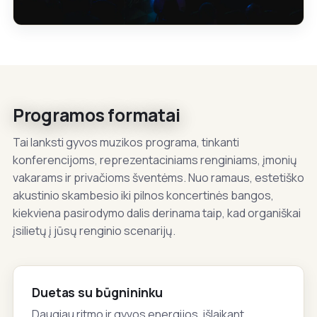
Programos formatai
Tai lanksti gyvos muzikos programa, tinkanti
konferencijoms, reprezentaciniams renginiams, įmonių
vakarams ir privačioms šventėms. Nuo ramaus, estetiško
akustinio skambesio iki pilnos koncertinės bangos,
kiekviena pasirodymo dalis derinama taip, kad organiškai
įsilietų į jūsų renginio scenarijų.
Duetas su būgnininku
Daugiau ritmo ir gyvos energijos, išlaikant