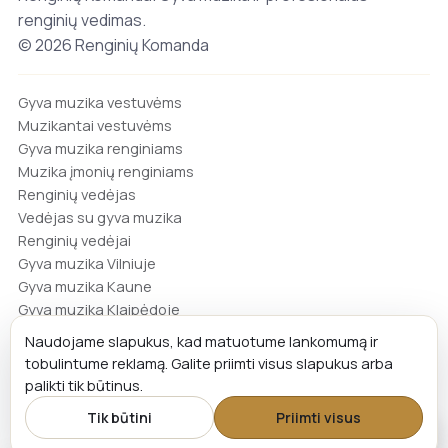
renginių vedimas.
© 2026 Renginių Komanda
Gyva muzika vestuvėms
Muzikantai vestuvėms
Gyva muzika renginiams
Muzika įmonių renginiams
Renginių vedėjas
Vedėjas su gyva muzika
Renginių vedėjai
Gyva muzika Vilniuje
Gyva muzika Kaune
Gyva muzika Klaipėdoje
Muzikos pamokos
Naudojame slapukus, kad matuotume lankomumą ir
Būgnų pamokos
tobulintume reklamą. Galite priimti visus slapukus arba
Gidas: kaip išsirinkti gyvą muziką
palikti tik būtinus.
Atsiliepimai
Tik būtini
Priimti visus
Kontaktai